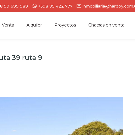
8 99 699 989
+598 95 422 777
inmobiliaria@hardoy.com.
Venta
Alquiler
Proyectos
Chacras en venta
uta 39 ruta 9