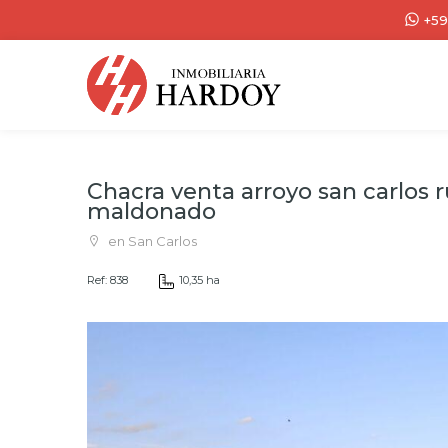
+59
Chacra venta arroyo san carlos r
maldonado
en San Carlos
Ref: 838
10,35 ha